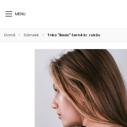
Domů
/
Dámské
/
Triko "Basic" černé kr. rukáv
Parfemy PARMA
Dámské
Pánské
zn