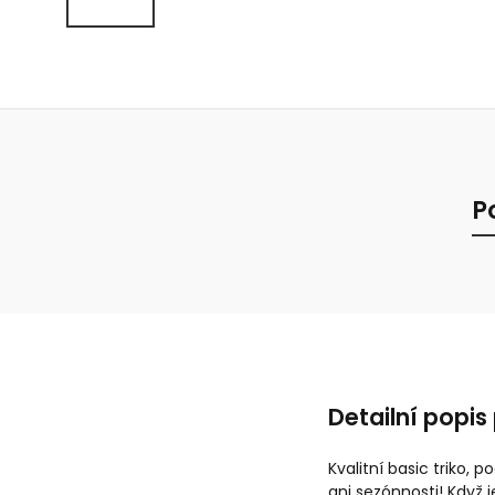
P
Detailní popis
Kvalitní basic triko,
ani sezónnosti! Když j