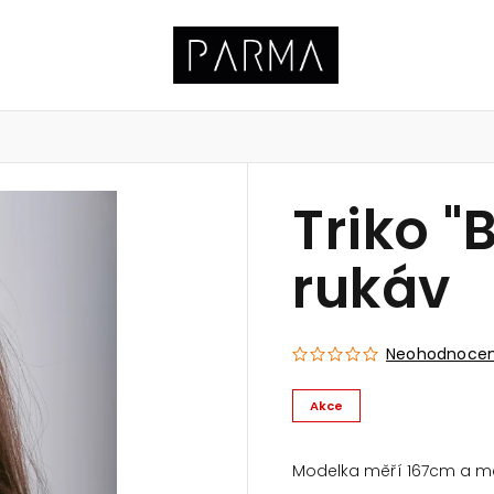
Triko "
ačka PARMA
rukáv
Neohodnoce
Akce
Modelka měří 167cm a má 