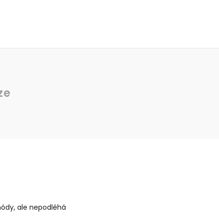
ze
 módy, ale nepodléhá