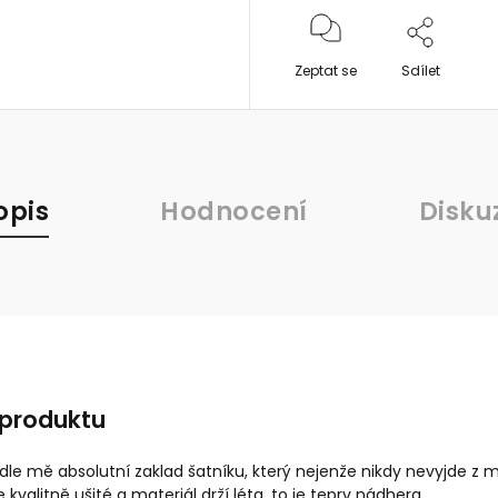
Zeptat se
Sdílet
opis
Hodnocení
Disku
 produktu
 podle mě absolutní zaklad šatníku, který nejenže nikdy nevyjde z
e kvalitně ušité a materiál drží léta, to je teprv nádhera.