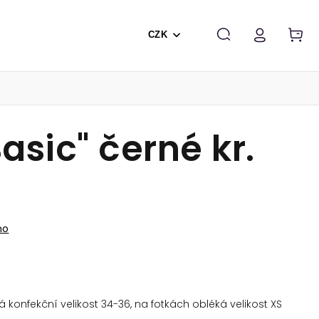
CZK
Basic" černé kr.
no
konfekční velikost 34-36, na fotkách obléká velikost XS